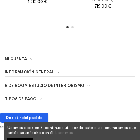
1.212,00 €
719,00 €
MI CUENTA
INFORMACIÓN GENERAL
R DE ROOM ESTUDIO DE INTERIORISMO
TIPOS DE PAGO
Desistir del pedido
Seguimiento de desistimiento
Usamos cookies Si continúas utilizando este sitio, asumiremos que
estás satisfecho con él.
Leer mas
Síguenos