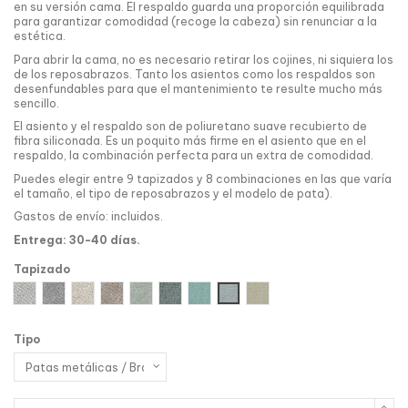
en su versión cama. El respaldo guarda una proporción equilibrada
para garantizar comodidad (recoge la cabeza) sin renunciar a la
estética.
Para abrir la cama, no es necesario retirar los cojines, ni siquiera los
de los reposabrazos. Tanto los asientos como los respaldos son
desenfundables para que el mantenimiento te resulte mucho más
sencillo.
El asiento y el respaldo son de poliuretano suave recubierto de
fibra siliconada. Es un poquito más firme en el asiento que en el
respaldo, la combinación perfecta para un extra de comodidad.
Puedes elegir entre 9 tapizados y 8 combinaciones en las que varía
el tamaño, el tipo de reposabrazos y el modelo de pata).
Gastos de envío: incluidos.
Entrega: 30-40 días.
Tapizado
Soft
Gris 1
Beige 1
Perdiz
Crudo
Gris 2
Cristal
Gris 3
Beige 2
Tipo